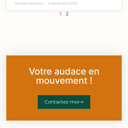
Murièle Lasserre
5 décembre 2022
1
2
Votre audace en
mouvement !
Contactez-moi